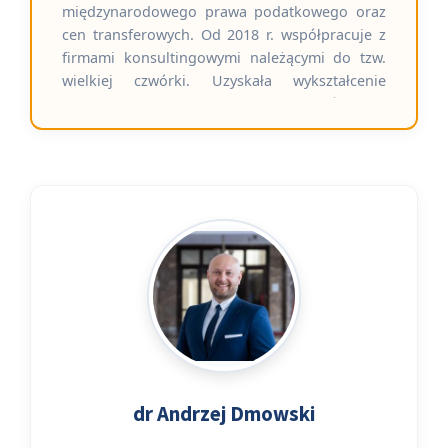
międzynarodowego prawa podatkowego oraz
cen transferowych. Od 2018 r. współpracuje z
firmami konsultingowymi należącymi do tzw.
wielkiej czwórki. Uzyskała wykształcenie
ekonomiczne na Uniwersytecie Jagiellońskim w
Krakowie oraz w Szkole Głównej Handlowej w
Warszawie, a także ukończyła studia
podyplomowe w obszarze wycen na Akademii
Leona Koźmińskiego w Warszawie. Obecnie w
toku prac nad rozprawą doktorska poświęconą
zagadnieniu BEPS i globalnemu podatkowi
minimalnemu (PIllar 2). Posiada szerokie,
międzynarodowe doświadczenie w doradztwie
podatkowym, realizując projekty dla
największych korporacji ponadnarodowych.
Jest autorką licznych publikacji oraz
komentarzy prasowych dotyczących aspektów
podatkowych takich jak ceny transferowe,
dr Andrzej Dmowski
podatek u źródła, CIT czy system GloBE.