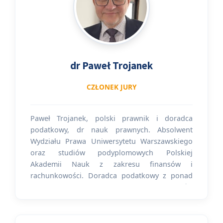
dr Paweł Trojanek
CZŁONEK JURY
Paweł Trojanek, polski prawnik i doradca
podatkowy, dr nauk prawnych. Absolwent
Wydziału Prawa Uniwersytetu Warszawskiego
oraz studiów podyplomowych Polskiej
Akademii Nauk z zakresu finansów i
rachunkowości. Doradca podatkowy z ponad
33 letnim stażem w wykonywaniu czynności
doradztwa podatkowego. Ponad 15 lat
doświadczeń zgromadził jako dyrektor działu
doradztwa podatkowego i tax partner w