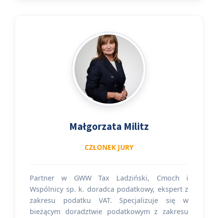
wyróżnieniem; autor licznych publikacji
naukowych dotyczących podatków
dochodowych, a także prelegent na
konferencjach poświęconych tym
zagadnieniom. Członek Rady ds.
Przeciwdziałania Unikaniu Opodatkowania.
Małgorzata Militz
CZŁONEK JURY
Partner w GWW Tax Ladziński, Cmoch i
Wspólnicy sp. k. doradca podatkowy, ekspert z
zakresu podatku VAT. Specjalizuje się w
bieżącym doradztwie podatkowym z zakresu