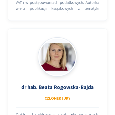
VAT i w postępowaniach podatkowych. Autorka
wielu publikacji książkowych z tematyki
podatku VAT, wielu artykułów profesjonalnej
prasie podatkowej. Ceniony wykładowca z
zakresu VAT. Od 2017 r., w Rankingach Gazety
Prawnej, w kategorii „doradca podatkowy z
zakresu VAT” zajmuje miejsca w pierwszej
trójce, w 2020 r. – 1 miejsce, w 2023 r- 3 a w
2024 – 2 . W rankingu prestiżowego magazynu
„International Tax Review” tytuł lidera w
kategorii „Women in Tax Leadres 2017” oraz
„Indirect Tax Leaders nieprzerwanie od 2017 r.
Członek Kolegium Redakcyjnego Przeglądu
Podatkowego.
dr hab. Beata Rogowska-Rajda
CZŁONEK JURY
Doktor habilitowany nauk ekonomicznych,