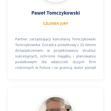
Paweł Tomczykowski
CZŁONEK JURY
Partner zarządzający kancelarią Tomczykowski
Tomczykowska. Doradca podatkowy z 25-letnim
doświadczeniem w projektowaniu struktur
sukcesyjnych, ochronie majątku i planowaniu
podatkowym dla właścicieli dużych firm
rodzinnych w Polsce i za granicą. Autor ponad
300 publikacji nt. prawa podatkowego, sukcesji
i międzynarodowego planowania majątkowego.
Wielokrotny lider rankingów w zakresie
podatków dochodowych oraz private client;
rekomendowany m.in. przez Rzeczpospolitą,
Dziennik Gazetę Prawną oraz Chambers (HNW,
kategoria Private Wealth Law).