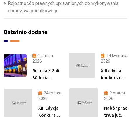
Rejestr osób prawnych uprawnionych do wykonywania
doradztwa podatkowego
Ostatnio dodane
12 maja
14 kwietnia
2026
2026
Relacja z Gali
XIII edycja
30-lecia
konkursu
Zawodu
„Podatki
Doradcy
proste jak
24 marca
2 marca
Podatkowego
drut”
2026
2026
i Finału XIII
została
XIII Edycja
Nabór prac
edycji
objęta
Konkursu
trwa już
Konkursu
Patronatem
„Podatki
tylko do 15
Podatki
Honorowym
Proste jak
marca