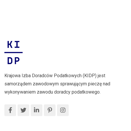
proste jak
Ministerstwa
drut” –
2026 r.
drut
Finansów!
Rekordowa
liczba
zgłoszeń
Krajowa Izba Doradców Podatkowych (KIDP) jest
samorządem zawodowym sprawującym pieczę nad
wykonywaniem zawodu doradcy podatkowego.