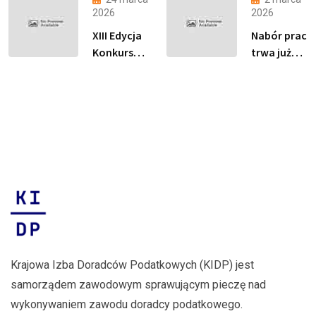
Podatkowego
drut”
2026
2026
i Finału XIII
została
XIII Edycja
Nabór prac
edycji
objęta
Konkursu
trwa już
Konkursu
Patronatem
„Podatki
tylko do 15
Podatki
Honorowym
Proste jak
marca
proste jak
Ministerstwa
drut” –
2026 r.
drut
Finansów!
Rekordowa
liczba
zgłoszeń
Krajowa Izba Doradców Podatkowych (KIDP) jest
samorządem zawodowym sprawującym pieczę nad
wykonywaniem zawodu doradcy podatkowego.