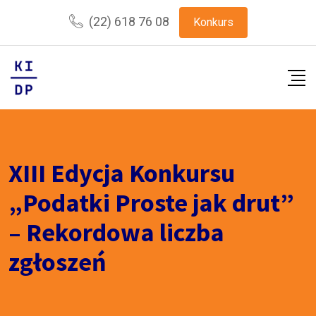
Skip
(22) 618 76 08
Konkurs
to
content
XIII Edycja Konkursu
„Podatki Proste jak drut”
– Rekordowa liczba
zgłoszeń