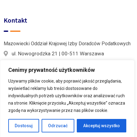
Kontakt
Mazowiecki Oddział Krajowej Izby Doradców Podatkowych
ul. Nowogrodzka 21 | 00-511 Warszawa
609 876 879
Cenimy prywatność użytkowników
Używamy plików cookie, aby poprawić jakość przeglądania,
mazowiecki@kidp.pl
wyświetlać reklamy lub treści dostosowane do
indywidualnych potrzeb użytkowników oraz analizować ruch
na stronie. Kliknięcie przycisku „Akceptuj wszystkie” oznacza
zgodę na wykorzystywanie przez nas plików cookie.
© 2022 Krajowa Izba Doradców Podatkowych
Dostosuj
Odrzucać
Akceptuj wszystko