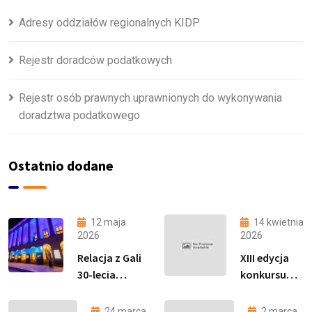
Adresy oddziałów regionalnych KIDP
Rejestr doradców podatkowych
Rejestr osób prawnych uprawnionych do wykonywania
doradztwa podatkowego
Ostatnio dodane
12 maja
14 kwietnia
2026
2026
Relacja z Gali
XIII edycja
30-lecia
konkursu
Zawodu
„Podatki
Doradcy
proste jak
24 marca
2 marca