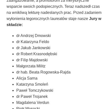
zaangażowanie, a promotorom za merytoryczne
wsparcie swoich podopiecznych. Teraz nadszedł czas
na wnikliwą lekturę nadesłanych prac. Przed zadaniem
wyłonienia tegorocznych laureatów staje nasze
Jury w
składzie:
dr Andrzej Dmowski
dr Katarzyna Feldo
dr Jakub Jankowski
dr Robert Krasnodębski
dr Filip Majdowski
Małgorzata Militz
dr hab. Beata Rogowska-Rajda
Alicja Sarna
Katarzyna Smoleń
Paweł Tomczykowski
dr Paweł Trojanek
Magdalena Verdun
Piotr Wysocki