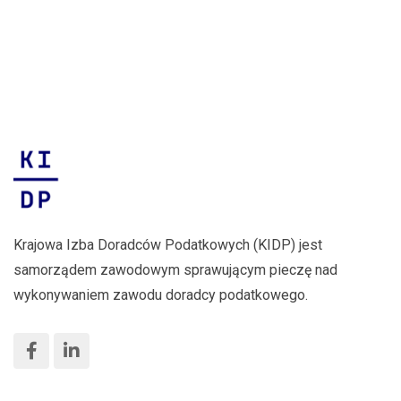
Podatki
Honorowym
Proste jak
marca
proste jak
Ministerstwa
drut” –
2026 r.
drut
Finansów!
Rekordowa
liczba
zgłoszeń
Krajowa Izba Doradców Podatkowych (KIDP) jest
samorządem zawodowym sprawującym pieczę nad
wykonywaniem zawodu doradcy podatkowego.