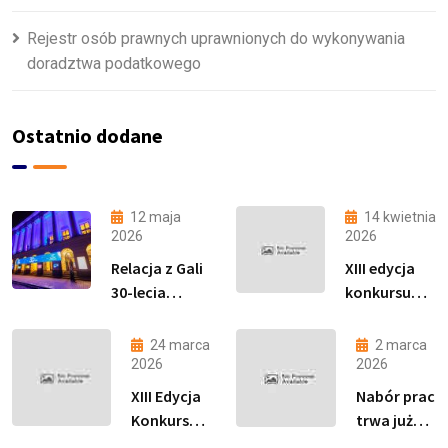
Rejestr osób prawnych uprawnionych do wykonywania
doradztwa podatkowego
Ostatnio dodane
12 maja
14 kwietnia
2026
2026
Relacja z Gali
XIII edycja
30-lecia
konkursu
Zawodu
„Podatki
Doradcy
proste jak
24 marca
2 marca
Podatkowego
drut”
2026
2026
i Finału XIII
została
XIII Edycja
Nabór prac
edycji
objęta
Konkursu
trwa już
Konkursu
Patronatem
„Podatki
tylko do 15