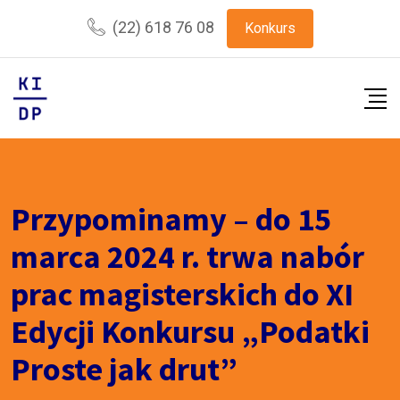
Skip
(22) 618 76 08
Konkurs
to
content
Przypominamy – do 15
marca 2024 r. trwa nabór
prac magisterskich do XI
Edycji Konkursu „Podatki
Proste jak drut”