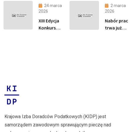
Doradcy
proste jak
24 marca
2 marca
Podatkowego
drut”
2026
2026
i Finału XIII
została
XIII Edycja
Nabór prac
edycji
objęta
Konkursu
trwa już
Konkursu
Patronatem
„Podatki
tylko do 15
Podatki
Honorowym
Proste jak
marca
proste jak
Ministerstwa
drut” –
2026 r.
drut
Finansów!
Rekordowa
liczba
zgłoszeń
Krajowa Izba Doradców Podatkowych (KIDP) jest
samorządem zawodowym sprawującym pieczę nad