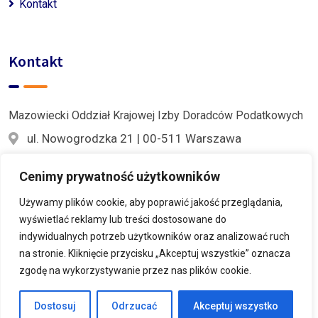
Kontakt
Kontakt
Mazowiecki Oddział Krajowej Izby Doradców Podatkowych
ul. Nowogrodzka 21 | 00-511 Warszawa
609 876 879
Cenimy prywatność użytkowników
mazowiecki@kidp.pl
Używamy plików cookie, aby poprawić jakość przeglądania,
wyświetlać reklamy lub treści dostosowane do
indywidualnych potrzeb użytkowników oraz analizować ruch
na stronie. Kliknięcie przycisku „Akceptuj wszystkie” oznacza
zgodę na wykorzystywanie przez nas plików cookie.
© 2022 Krajowa Izba Doradców Podatkowych
Dostosuj
Odrzucać
Akceptuj wszystko